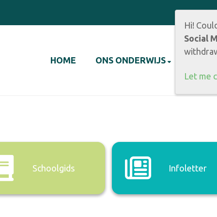
Hi! Coul
Social 
withdraw
HOME
ONS ONDERWIJS
INFO
Let me 
Schoolgids
Infoletter