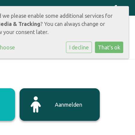
d we please enable some additional services for
Media & Tracking
? You can always change or
 your consent later.
RMATIE
OUDERS
CONTACT
choose
I decline
That's ok
Aanmelden