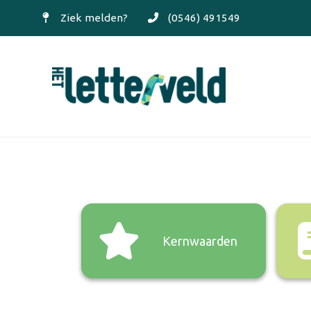
Ziek melden?
(0546) 491549
Kernwaarden