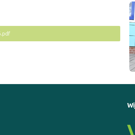
.pdf
Wi